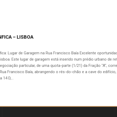
FICA – LISBOA
ica: Lugar de Garagem na Rua Francisco Baía Excelente oportunida
boa. Este lugar de garagem está inserido num prédio urbano de ref
negociação particular, de uma quota-parte (1/21) da Fração "A", co
a Rua Francisco Baía, abrangendo o rés-do-chão e a cave do edifíci
 14 D,...