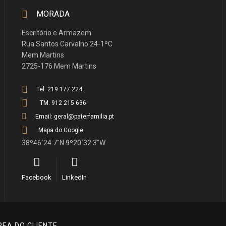
MORADA
Escritório e Armazem
Rua Santos Carvalho 24-1ºC
Mem Martins
2725-176 Mem Martins
Tel. 219 177 224
TM. 912 215 636
Email: geral@paterfamilia.pt
Mapa do Google
38º46´24.7"N 9º20´32.3"W
Facebook
LinkedIn
REA DO CLIENTE