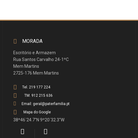
MORADA
Escritório e Armazem
Rua Santos Carvalho 24-1ºC
Mem Martins
2725-176 Mem Martins
Tel. 219 177 224
TM. 912 215 636
Email: geral@paterfamilia.pt
Mapa do Google
38º46´24.7"N 9º20´32.3"W