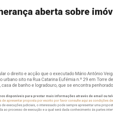
 herança aberta sobre imóv
ar o direito e acção que o executado Mário António Veig
io urbano sito na Rua Catarina Eufémia n.º 29 em Torre de
, casa de banho e logradouro, que se encontra penhorad
os disponíveis para prestar mais informações através de email ou te
s de apresentar proposta por escrito por favor consulte aqui as condições d
s de execuções judiciais, o interessado pode sempre apresentar uma propos
a ao processo de execução e a qual será dada conhecimento ás partes inter