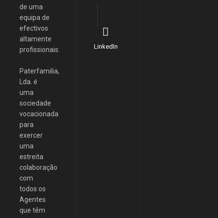
de uma
equipa de
efectivos
altamente
LinkedIn
profissionais.
Paterfamilia,
Lda. é
uma
sociedade
vocacionada
para
exercer
uma
estreita
colaboração
com
todos os
Agentes
que têm