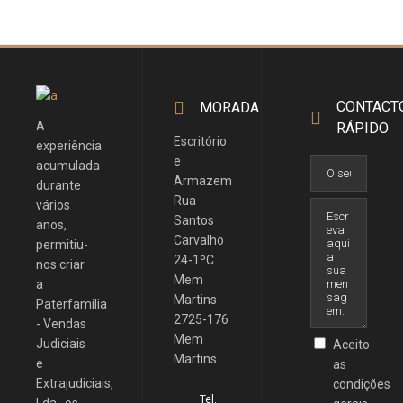
CONTACT
MORADA
A
RÁPIDO
Escritório
experiência
e
acumulada
Armazem
durante
Rua
vários
Santos
anos,
Carvalho
permitiu-
24-1ºC
nos criar
Mem
a
Martins
Paterfamilia
2725-176
- Vendas
Mem
Judiciais
Aceito
Martins
e
as
Extrajudiciais,
condições
Tel.