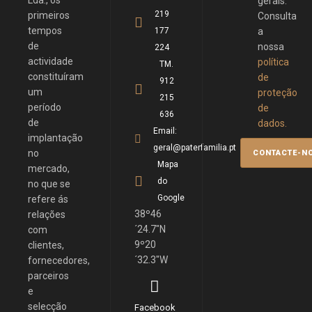
Lda., os
gerais.
219
primeiros
Consulta
tempos
177
a
de
nossa
224
actividade
política
TM.
constituíram
de
912
um
proteção
215
período
de
636
de
dados.
Email:
implantação
geral@paterfamilia.pt
no
Mapa
mercado,
do
no que se
Google
refere ás
38º46
relações
´24.7"N
com
9º20
clientes,
´32.3"W
fornecedores,
parceiros
e
selecção
Facebook