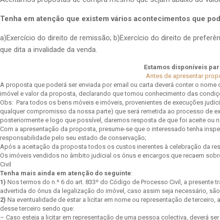
Tenha em atenção que existem vários acontecimentos que pode
a)Exercício do direito de remissão; b)Exercício do direito de preferê
que dita a invalidade da venda.
Estamos disponíveis par
Antes de apresentar propo
A proposta que poderá ser enviada por email ou carta deverá conter o nome do
imóvel e valor da proposta, declarando que tomou conhecimento das condiç
Obs: Para todos os bens móveis e imóveis, provenientes de execuções judic
qualquer compromisso da nossa parte) que será remetida ao processo de exe
posteriormente e logo que possível, daremos resposta de que foi aceite ou n
Com a apresentação da proposta, presume-se que o interessado tenha inspec
responsabilidade pelo seu estado de conservação;
Após a aceitação da proposta todos os custos inerentes à celebração da res
Os imóveis vendidos no âmbito judicial os ónus e encargos que recaem sobr
Civil
Tenha mais ainda em atenção do seguinte
:
1)
Nos termos do n.º 6 do art. 833º do Código de Processo Civil, a presente 
advertida do ónus da legalização do imóvel, caso assim seja necessário, sã
2)
Na eventualidade de estar a licitar em nome ou representação de terceiro, 
desse terceiro sendo que:
– Caso esteja a licitar em representação de uma pessoa colectiva, deverá s